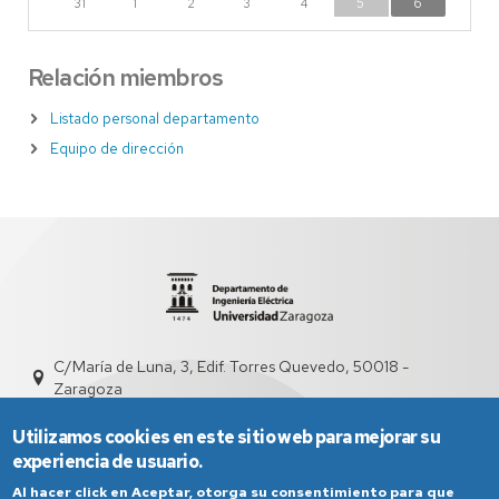
31
1
2
3
4
5
6
Relación miembros
Listado personal departamento
Equipo de dirección
C/María de Luna, 3, Edif. Torres Quevedo, 50018 -
Zaragoza
sed5009@unizar.es
976 76 21 52
Utilizamos cookies en este sitio web para mejorar su
experiencia de usuario.
Al hacer click en Aceptar, otorga su consentimiento para que