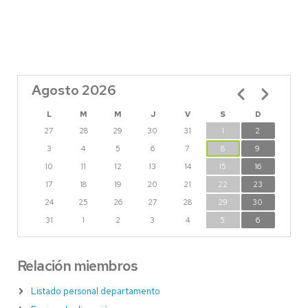
Agosto 2026
Paginación
L
M
M
J
V
S
D
27
28
29
30
31
1
2
3
4
5
6
7
8
9
10
11
12
13
14
15
16
17
18
19
20
21
22
23
24
25
26
27
28
29
30
31
1
2
3
4
5
6
Relación miembros
Listado personal departamento