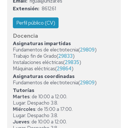
Email
rigual@unizar.es
Extensión
861261
Perfil público (CV)
Docencia
Asignaturas impartidas
Fundamentos de electrotecnia(
29809
)
Trabajo fin de Grado(
29833
)
Instalaciones eléctricas(
29835
)
Máquinas eléctricas(
29864
)
Asignaturas coordinadas
Fundamentos de electrotecnia(
29809
)
Tutorías
Martes
: de 10:00 a 12:00.
Lugar: Despacho 3.8.
Miércoles
: de 15:00 a 17:00.
Lugar: Despacho 3.8.
Jueves
: de 10:00 a 12:00.