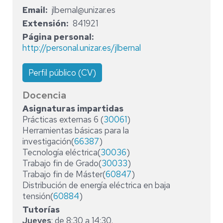
Email
jlbernal@unizar.es
Extensión
841921
Página personal
http://personal.unizar.es/jlbernal
Perfil público (CV)
Docencia
Asignaturas impartidas
Prácticas externas 6 (
30061
)
Herramientas básicas para la
investigación(
66387
)
Tecnología eléctrica(
30036
)
Trabajo fin de Grado(
30033
)
Trabajo fin de Máster(
60847
)
Distribución de energía eléctrica en baja
tensión(
60884
)
Tutorías
Jueves
: de 8:30 a 14:30.