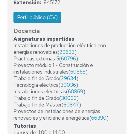
Extensión
845172
Perfil público (CV)
Docencia
Asignaturas impartidas
Instalaciones de producción eléctrica con
energías renovables(
29633
)
Prácticas externas 5(
60796
)
Proyecto módulo 1 - Construcción e
instalaciones industriales(
60868
)
Trabajo fin de Grado(
29634
)
Tecnología eléctrica(
30036
)
Instalaciones eléctricas(
60869
)
Trabajo fin de Grado(
30033
)
Trabajo fin de Máster(
60847
)
Proyectos de instalaciones de energías
renovables y eficiencia energética(
66390
)
Tutorías
Lunes
: de 11:00 a 14:00.