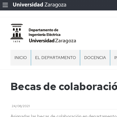
INICIO
EL DEPARTAMENTO
DOCENCIA
I
PRESENTACIÓN
10
RAZONES
D
PARA
I
EQUIPO
Becas de colaboració
ESTUDIAR
DE
EL
DIRECCIÓN
G
GRADO
E
DE
D
MEMORIA
INGENIERÍA
L
ACADÉMICA
24/06/2021
ELÉCTRICA
E
E
Asignadas las becas de colaboración en departamentos 
MAPA