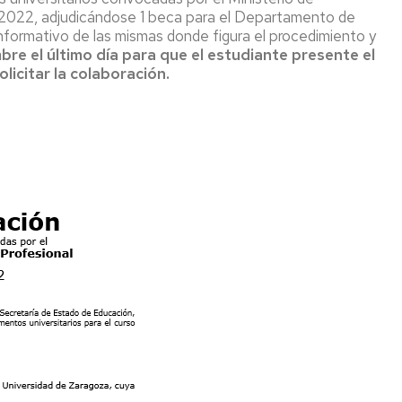
SERVICIO
PRENSA
_2022, adjudicándose 1 beca para el Departamento de
NTEGRACIÓN
DE
 informativo de las mismas donde figura el procedimiento y
E
INFORMÁTICA
ANUNCIOS
bre el último día para que el estudiante presente el
NERGÍAS
PARA
licitar la colaboración.
ENOVABLES
OFICINA
JOVENES
DE
DUQTECH
SOFTWARE
AGENDA
LIBRE
JUVENIL
EDEMUZ
BIBLIOTECA
GESTIÓN
DEL
TRÁFICO