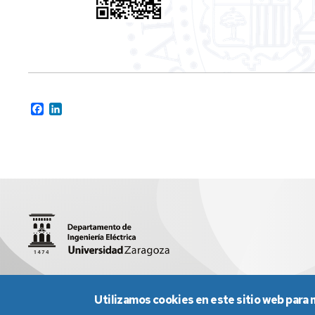
Facebook
LinkedIn
C/María de Luna, 3, Edif. Torres Quevedo, 50018 - Zaragoza
Utilizamos cookies en este sitio web para 