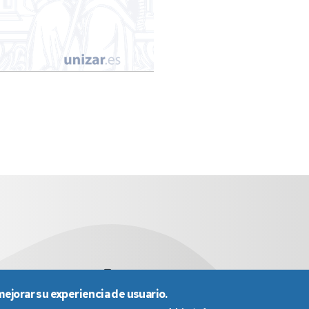
sed5009@unizar.es
976 76 21 52
mejorar su experiencia de usuario.